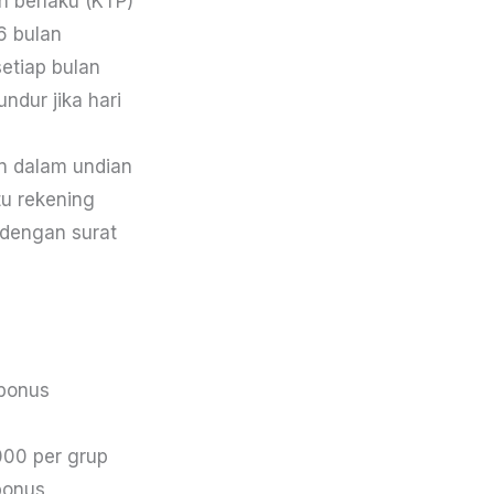
h berlaku (KTP)
6 bulan
etiap bulan
ndur jika hari
an dalam undian
tu rekening
 dengan surat
 bonus
000 per grup
bonus