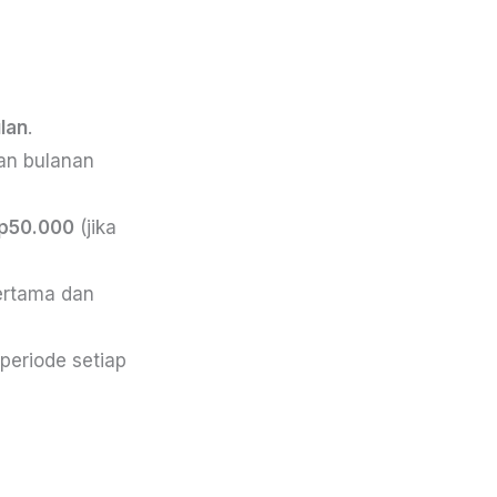
lan
.
n bulanan
p50.000
(jika
ertama dan
 periode setiap