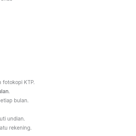
 fotokopi KTP.
ulan
.
etiap bulan.
ti undian.
satu rekening.